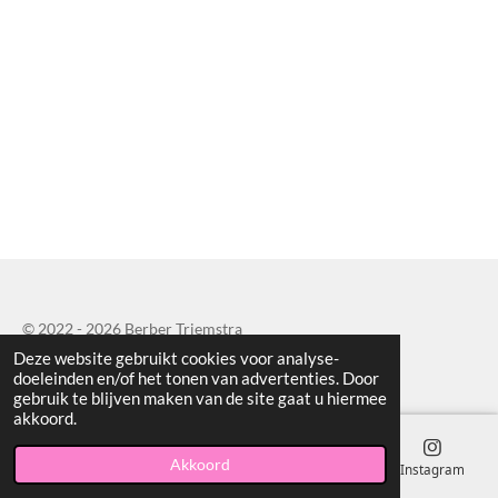
© 2022 - 2026 Berber Triemstra
Deze website gebruikt cookies voor analyse-
Powered by
JouwWeb
doeleinden en/of het tonen van advertenties. Door
gebruik te blijven maken van de site gaat u hiermee
akkoord.
Akkoord
E-mailadres
Telefoonnummer
Kaart
Instagram