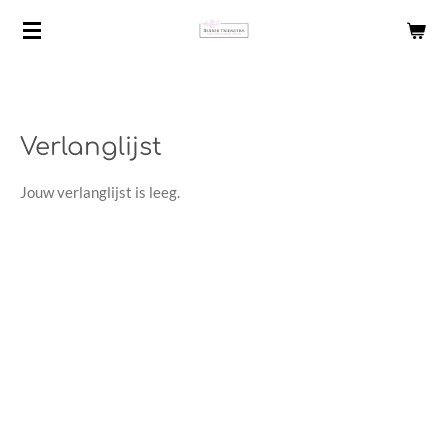
Ga
direct
naar
de
hoofdinhoud
Verlanglijst
Jouw verlanglijst is leeg.