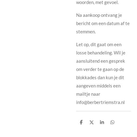
woorden, met gevoel.
Na aankoop ontvang je
bericht om een datum af te
stemmen.
Let op, dit gaat om een
losse behandeling. Wil je
aansluitend een gesprek
om verder te gaan op de
blokkades dan kun je dit
aangeven middels een
mailtje naar
info@berbertriemstra.nl
D
D
S
D
e
e
h
e
l
e
a
l