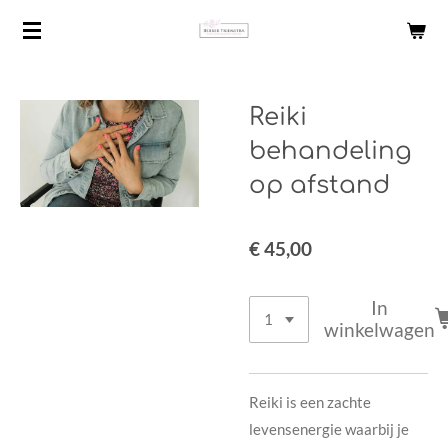
Ga
direct
naar
de
Reiki
hoofdinhoud
behandeling
op afstand
€ 45,00
In
winkelwagen
Reiki is een zachte
levensenergie waarbij je