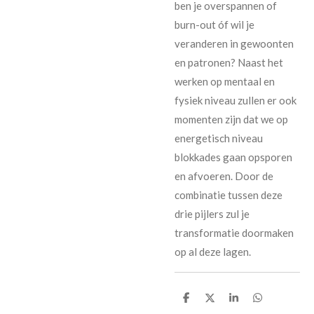
ben je overspannen of
burn-out óf wil je
veranderen in gewoonten
en patronen? Naast het
werken op mentaal en
fysiek niveau zullen er ook
momenten zijn dat we op
energetisch niveau
blokkades gaan opsporen
en afvoeren. Door de
combinatie tussen deze
drie pijlers zul je
transformatie doormaken
op al deze lagen.
D
D
S
D
e
e
h
e