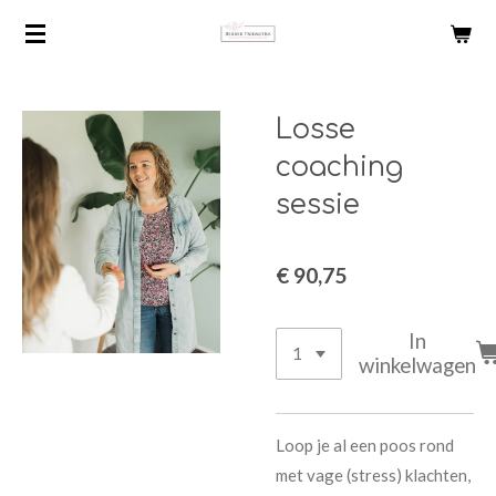
Ga
direct
naar
de
Losse
hoofdinhoud
coaching
sessie
€ 90,75
In
winkelwagen
Loop je al een poos rond
met vage (stress) klachten,