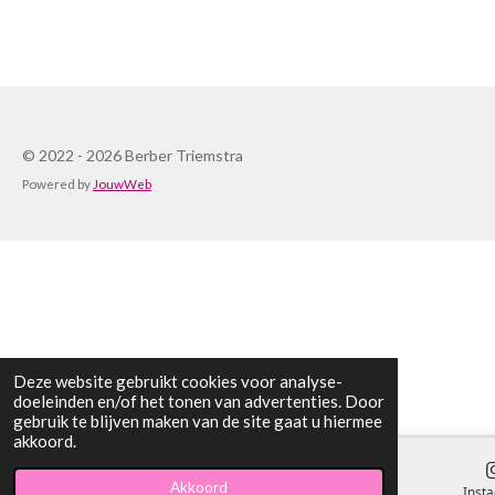
l
e
a
l
e
l
r
e
n
e
n
© 2022 - 2026 Berber Triemstra
Powered by
JouwWeb
Deze website gebruikt cookies voor analyse-
doeleinden en/of het tonen van advertenties. Door
gebruik te blijven maken van de site gaat u hiermee
akkoord.
Akkoord
E-mailadres
Telefoonnummer
Kaart
Inst