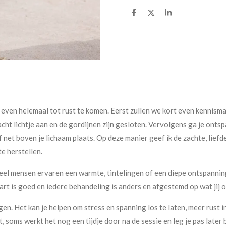
D
D
S
e
e
h
l
e
a
e
l
r
n
e
 even helemaal tot rust te komen. Eerst zullen we kort even kennismak
acht lichtje aan en de gordijnen zijn gesloten. Vervolgens ga je onts
of net boven je lichaam plaats. Op deze manier geef ik de zachte, lief
e herstellen.
Veel mensen ervaren een warmte, tintelingen of een diepe ontspanning 
art is goed en iedere behandeling is anders en afgestemd op wat jij
en. Het kan je helpen om stress en spanning los te laten, meer rust in
t, soms werkt het nog een tijdje door na de sessie en leg je pas late