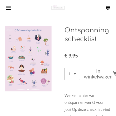
Ga
direct
naar
de
Ontspanning
hoofdinhoud
schecklist
€ 9,95
In
winkelwagen
Welke manier van
ontspannen werkt voor
jou? Op deze checklist vind