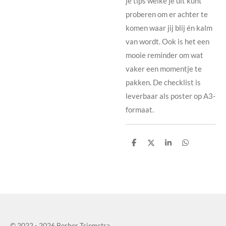
je tips welke je uit kunt
proberen om er achter te
komen waar jij blij én kalm
van wordt. Ook is het een
mooie reminder om wat
vaker een momentje te
pakken. De checklist is
leverbaar als poster op A3-
formaat.
D
D
S
D
e
e
h
e
l
e
a
l
e
l
r
e
n
e
n
© 2022 - 2026 Berber Triemstra